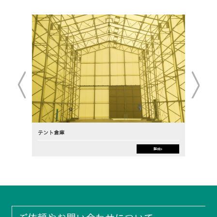
テント倉庫
泥ま
詳細